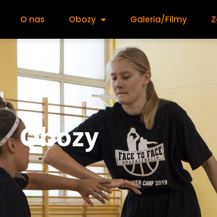
O nas
Obozy
Galeria/Filmy
Z
Obozy